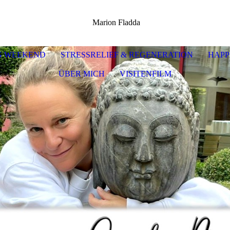
Marion Fladda
NG WEEKEND
STRESSRELIEF & REGENERATION
HAPP
ÜBER MICH
VISITENFILM