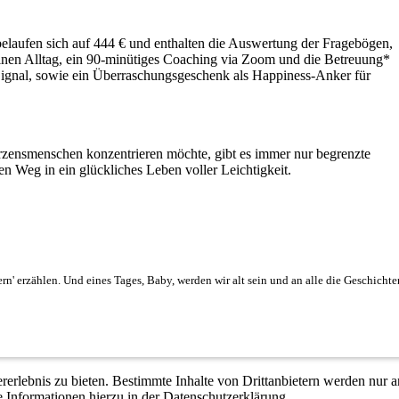
elaufen sich auf 444 € und enthalten die Auswertung der Fragebögen,
einen Alltag, ein 90-minütiges Coaching via Zoom und die Betreuung*
ignal, sowie ein Überraschungsgeschenk als Happiness-Anker für
zensmenschen konzentrieren möchte, gibt es immer nur begrenzte
nen Weg in ein glückliches Leben voller Leichtigkeit.
ern' erzählen. Und eines Tages, Baby, werden wir alt sein und an alle die Geschich
lebnis zu bieten. Bestimmte Inhalte von Drittanbietern werden nur ang
e Informationen hierzu in der Datenschutzerklärung.