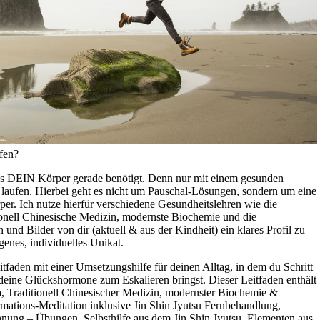
lfen?
, was DEIN Körper gerade benötigt. Denn nur mit einem gesunden
laufen. Hierbei geht es nicht um Pauschal-Lösungen, sondern um eine
r. Ich nutze hierfür verschiedene Gesundheitslehren wie die
ionell Chinesische Medizin, modernste Biochemie und die
nd Bilder von dir (aktuell & aus der Kindheit) ein klares Profil zu
genes, individuelles Unikat.
tfaden mit einer Umsetzungshilfe für deinen Alltag, in dem du Schritt
d deine Glückshormone zum Eskalieren bringst. Dieser Leitfaden enthält
 Traditionell Chinesischer Medizin, modernster Biochemie &
mations-Meditation inklusive Jin Shin Jyutsu Fernbehandlung,
hnung – Übungen, Selbsthilfe aus dem Jin Shin Jyutsu, Elementen aus