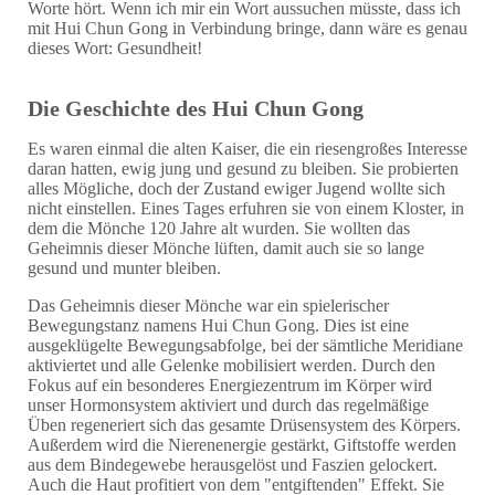
Worte hört. Wenn ich mir ein Wort aussuchen müsste, dass ich
mit Hui Chun Gong in Verbindung bringe, dann wäre es genau
dieses Wort: Gesundheit!
Die Geschichte des Hui Chun Gong
Es waren einmal die alten Kaiser, die ein riesengroßes Interesse
daran hatten, ewig jung und gesund zu bleiben. Sie probierten
alles Mögliche, doch der Zustand ewiger Jugend wollte sich
nicht einstellen. Eines Tages erfuhren sie von einem Kloster, in
dem die Mönche 120 Jahre alt wurden. Sie wollten das
Geheimnis dieser Mönche lüften, damit auch sie so lange
gesund und munter bleiben.
Das Geheimnis dieser Mönche war ein spielerischer
Bewegungstanz namens Hui Chun Gong. Dies ist eine
ausgeklügelte Bewegungsabfolge, bei der sämtliche Meridiane
aktiviertet und alle Gelenke mobilisiert werden. Durch den
Fokus auf ein besonderes Energiezentrum im Körper wird
unser Hormonsystem aktiviert und durch das regelmäßige
Üben regeneriert sich das gesamte Drüsensystem des Körpers.
Außerdem wird die Nierenenergie gestärkt, Giftstoffe werden
aus dem Bindegewebe herausgelöst und Faszien gelockert.
Auch die Haut profitiert von dem "entgiftenden" Effekt. Sie